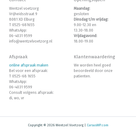
Wentzel voetzorg
Maandag:
Vrijheidsstraat 9
gesloten
8081 XD Elburg
Dinsdag t/m vrijdag:
T 0525-681655
9.00-12.30 en
WhatsApp:
13.30-18.00
06-4031 9599
Vrijdagavond:
info@wentzelvoetzorg.nl
18.00-19.00
Afspraak
Klantenwaardering
online afspraak maken
We worden heel goed
Bel voor een afspraak:
beoordeeld door onze
T 0525-68 1655
patienten.
WhatsApp:
06-4031 9599
Consult volgens afspraak:
di, wo, vr
Copyright © 2026 Wentzel Voetzorg |
CursusWP.com