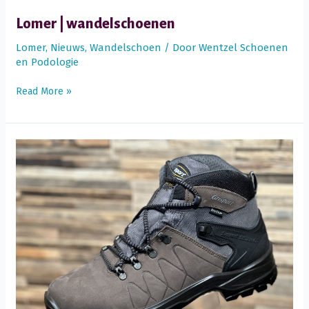
Lomer | wandelschoenen
Lomer
,
Nieuws
,
Wandelschoen
/ Door
Wentzel Schoenen
en Podologie
Lomer
Read More »
|
wandelschoenen