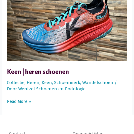
Keen | heren schoenen
Collectie
,
Heren
,
Keen
,
Schoenmerk
,
Wandelschoen
/
Door
Wentzel Schoenen en Podologie
Keen
Read More »
|
heren
schoenen
Contact
Openingstijden