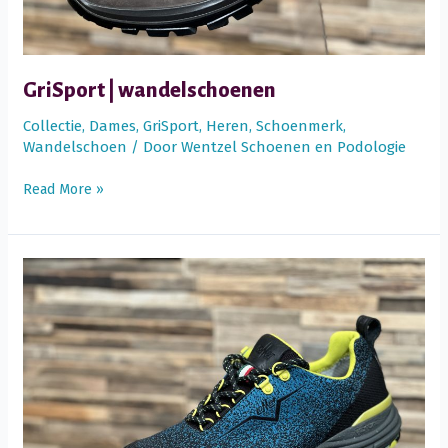
GriSport | wandelschoenen
Collectie
,
Dames
,
GriSport
,
Heren
,
Schoenmerk
,
Wandelschoen
/ Door
Wentzel Schoenen en Podologie
GriSport
Read More »
|
wandelschoenen