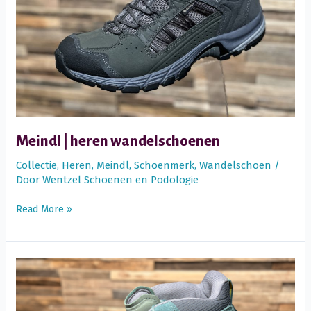
Meindl | heren wandelschoenen
Collectie
,
Heren
,
Meindl
,
Schoenmerk
,
Wandelschoen
/
Door
Wentzel Schoenen en Podologie
Meindl
Read More »
|
heren
wandelschoenen