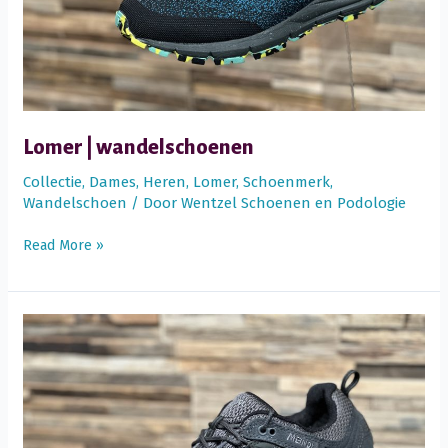
Lomer | wandelschoenen
Collectie
,
Dames
,
Heren
,
Lomer
,
Schoenmerk
,
Wandelschoen
/ Door
Wentzel Schoenen en Podologie
Lomer
Read More »
|
wandelschoenen