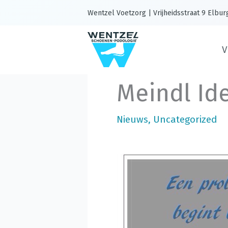
Ga
Wentzel Voetzorg | Vrijheidsstraat 9 Elbur
naar
de
V
inhoud
Meindl Id
Nieuws
,
Uncategorized