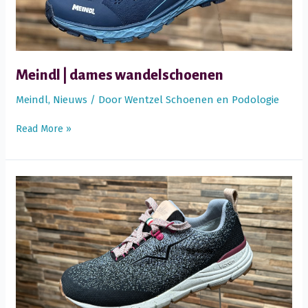
Meindl | dames wandelschoenen
Meindl
,
Nieuws
/ Door
Wentzel Schoenen en Podologie
Meindl
Read More »
|
dames
wandelschoenen