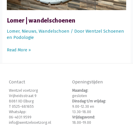
Lomer | wandelschoenen
Lomer
,
Nieuws
,
Wandelschoen
/ Door
Wentzel Schoenen
en Podologie
Lomer
Read More »
|
wandelschoenen
Contact
Openingstijden
Wentzel voetzorg
Maandag:
Vrijheidsstraat 9
gesloten
8081 XD Elburg
Dinsdag t/m vrijdag:
T 0525-681655
9.00-12.30 en
WhatsApp:
13.30-18.00
06-4031 9599
Vrijdagavond:
info@wentzelvoetzorg.nl
18.00-19.00