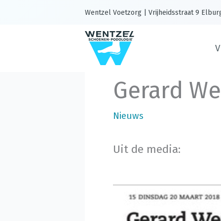
Ga
Wentzel Voetzorg | Vrijheidsstraat 9 Elbur
naar
de
V
inhoud
Gerard We
Nieuws
Uit de media: